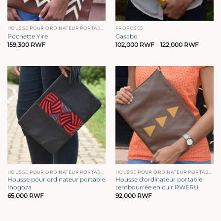
HOUSSE POUR ORDINATEUR PORTABLE
PROPOSÉS
Pochette Yire
Gasabo
Gamm
159,300
RWF
102,000
RWF
–
122,000
RWF
de
prix
:
102,00
à
122,00
HOUSSE POUR ORDINATEUR PORTABLE
HOUSSE POUR ORDINATEUR PORTABLE
Housse pour ordinateur portable
Housse d'ordinateur portable
Ihogoza
rembourrée en cuir RWERU
65,000
RWF
92,000
RWF