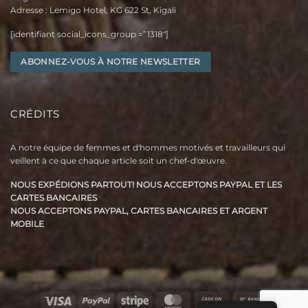
Adresse : Lemigo Hotel, KG 622 St, Kigali
[identifiant social_icons_group =”1318″]
ABONNEZ-VOUS À NOTRE NEWSLETTER
CRÉDITS
A notre équipe de femmes et d'hommes motivés et travailleurs qui
veillent à ce que chaque article soit un chef-d'œuvre.
NOUS EXPÉDIONS PARTOUT! NOUS ACCEPTONS PAYPAL ET LES
CARTES BANCAIRES
NOUS ACCEPTONS PAYPAL, CARTES BANCAIRES ET ARGENT
MOBILE
Visa
Pay
Bande
MasterCard
Paiement
Virement