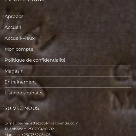
Apropos
Accueil
Accueil-vieux
Mon compte
Politique de confidentialité
Magasin
Entraînement
Liste de souhaits
SUIVEZ NOUS
E-mail:
bernadette@dokmairwanda.com
Téléphoner:
+250781480692
Magasin:
+250733205406