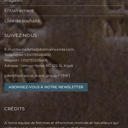
Magasin
Entraînement
Liste de souhaits
SUIVEZ NOUS
E-mail:
bernadette@dokmairwanda.com
Téléphoner:
+250781480692
Magasin:
+250733205406
Adresse : Lemigo Hotel, KG 622 St, Kigali
[identifiant social_icons_group =”1318″]
ABONNEZ-VOUS À NOTRE NEWSLETTER
CRÉDITS
A notre équipe de femmes et d'hommes motivés et travailleurs qui