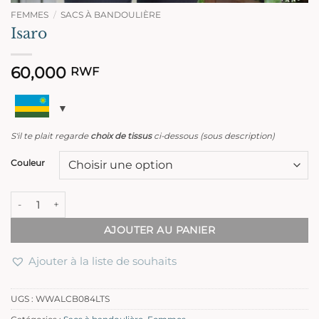
FEMMES
/
SACS À BANDOULIÈRE
Isaro
60,000
RWF
S'il te plait regarde
choix de tissus
ci-dessous (sous description)
Couleur
quantité de Isaro
AJOUTER AU PANIER
Ajouter à la liste de souhaits
UGS :
WWALCB084LTS